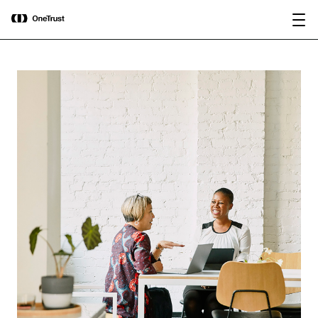
main
OneTrust als „Visionär“ im Gartner®
Bericht
content
Magic Quadrant™ 2026 für
herunterladen
Plattformen zur KI-Governance
ausgezeichnet.