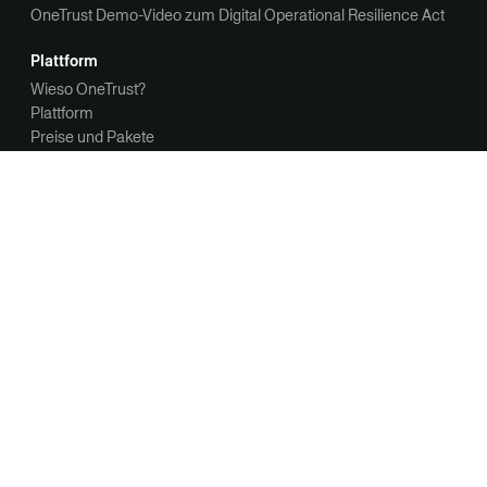
OneTrust Demo-Video zum Digital Operational Resilience Act
Plattform
Wieso OneTrust?
Plattform
Preise und Pakete
Glossar
Betroffenenanfragen
Bias-Erkennung
Cookie Consent
Data Lineage
Datenschutz
Kontakt
Kontakt
Demo anfordern
Unternehmen
Über uns