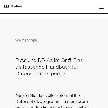
main
OneTrust als „Visionär“ im Gartner®
Bericht
content
Magic Quadrant™ 2026 für
herunterladen
Plattformen zur KI-Governance
ausgezeichnet.
WHITEPAPER
PIAs und DPIAs im Griff: Das
umfassende Handbuch für
Datenschutzexperten
Nutzen Sie das volle Potenzial Ihres
Datenschutzprogramms mit unserem
umfassenden Handbuch. Es vermittelt