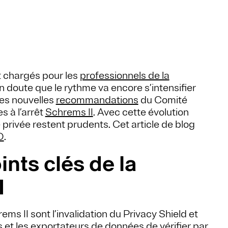
t chargés pour les
professionnels de la
un doute que le rythme va encore s’intensifier
des nouvelles
recommandations
du Comité
s à l’arrêt
Schrems II
. Avec cette évolution
e privée restent prudents. Cet article de blog
D
.
nts clés de la
I
ms II sont l’invalidation du Privacy Shield et
rs et les exportateurs de données de vérifier par