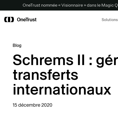
OneTrust nommée « Visionnaire » dans le Magic Q
Solutions
Blog
Schrems II : gér
transferts
internationaux
15 décembre 2020