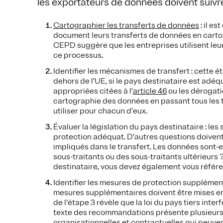
les exportateurs de données doivent suivre
Cartographier les transferts de données
: il e
document leurs transferts de données en cartog
CEPD suggère que les entreprises utilisent leur 
ce processus.
Identifier les mécanismes de transfert : cette é
dehors de l’UE, si le pays destinataire est adéqu
appropriées citées à l’
article 46
ou les dérogatio
cartographie des données en passant tous les t
utiliser pour chacun d’eux.
Évaluer la législation du pays destinataire : les
protection adéquat. D’autres questions doivent 
impliqués dans le transfert. Les données sont-e
sous-traitants ou des sous-traitants ultérieurs ?
destinataire, vous devez également vous référer
Identifier les mesures de protection supplément
mesures supplémentaires doivent être mises en 
de l’étape 3 révèle que la loi du pays tiers interf
texte des recommandations présente plusieurs
organisationnelles et contractuelles qui peuve