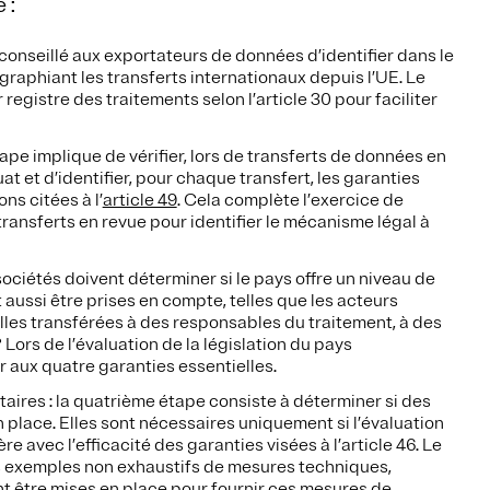
 :
st conseillé aux exportateurs de données d’identifier dans le
raphiant les transferts internationaux depuis l’UE. Le
registre des traitements selon l’article 30 pour faciliter
tape implique de vérifier, lors de transferts de données en
at et d’identifier, pour chaque transfert, les garanties
ns citées à l’
article 49
. Cela complète l’exercice de
ransferts en revue pour identifier le mécanisme légal à
 sociétés doivent déterminer si le pays offre un niveau de
aussi être prises en compte, telles que les acteurs
lles transférées à des responsables du traitement, à des
 Lors de l’évaluation de la législation du pays
 aux quatre garanties essentielles.
aires : la quatrième étape consiste à déterminer si des
place. Elles sont nécessaires uniquement si l’évaluation
ère avec l’efficacité des garanties visées à l’article 46. Le
 exemples non exhaustifs de mesures techniques,
nt être mises en place pour fournir ces mesures de