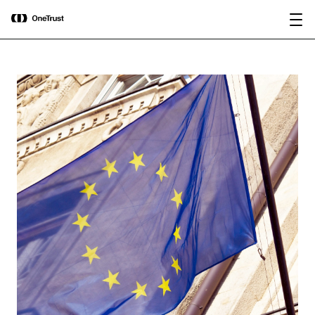
main
OneTrust nommée « Visionnaire »
Télécharger le
content
dans le Magic Quadrant™ 2026 de
rapport
Gartner® pour les plateformes de
gouvernance de l’IA.