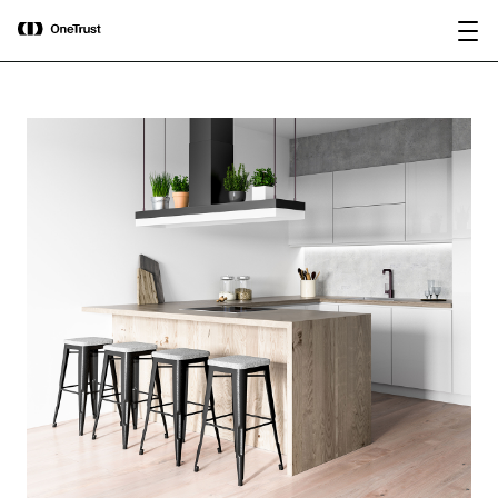
main
OneTrust nommée « Visionnaire »
Télécharger le
content
dans le Magic Quadrant™ 2026 de
rapport
Gartner® pour les plateformes de
gouvernance de l’IA.