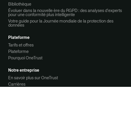
Bibliothèque
Évoluer dans la nouvelle ère du RGPD : des analyses d’experts
pour une conformité plus intelligente
Votre guide pour la Journée mondiale de la protection des
données
Plateforme
Tarifs et offres
Plateforme
Pourquoi OneTrust
Notre entreprise
En savoir plus sur OneTrust
Carrières
Nous contacter
Nous contacter
Demander une démo
Infos sur la confidentialité