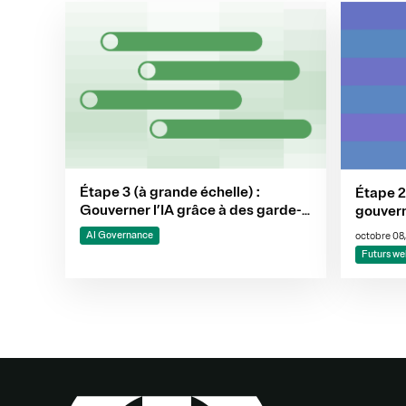
Étape 3 (à grande échelle) :
Étape 2 
Gouverner l’IA grâce à des garde-
gouvern
fous, à la surveillance et à
AI Governance
octobre 08
l’automatisation des preuves
Futurs we