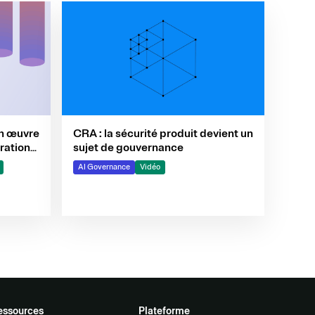
CRA : la sécurité produit devient un
en œuvre
sujet de gouvernance
uration
AI Governance
Vidéo
essources
Plateforme