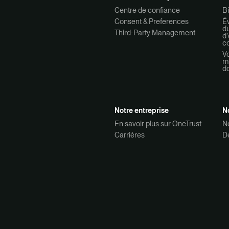
Centre de confiance
Bi
Consent & Preferences
Év
d
Third-Party Management
d’
co
Vo
mo
d
Notre entreprise
N
En savoir plus sur OneTrust
N
Carrières
D