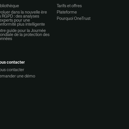
bliothèque
Tarifs et offres
oluer dans la nouvelle ère
Plateforme
u RGPD : des analyses
Pourquoi OneTrust
experts pour une
nformité plus intelligente
tre guide pour la Journée
ndiale de la protection des
onnées
ous contacter
ous contacter
emander une démo