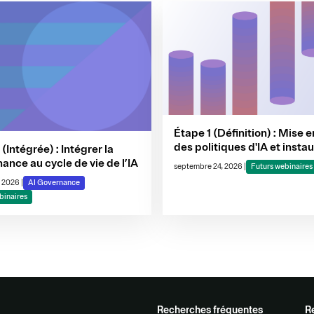
Étape 1 (Définition) : Mise 
des politiques d'IA et insta
(Intégrée) : Intégrer la
d'une gouvernance
ance au cycle de vie de l’IA
septembre 24, 2026
|
Futurs webinaires
interfonctionnelle
, 2026
|
AI Governance
binaires
Recherches fréquentes
R