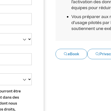
l’activation des don
équipes pour réduire
Vous préparer aux 
d’usage pilotés par
soutiennent une exé
eBook
Priva
ourront être
nt dans des
 dont nous
s droits,