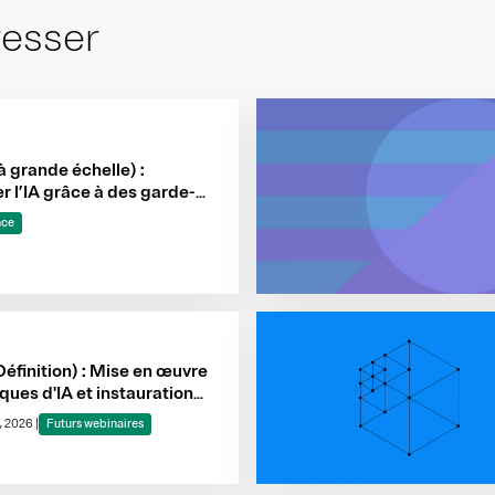
resser
à grande échelle) :
 l’IA grâce à des garde-
 surveillance et à
nce
isation des preuves
Définition) : Mise en œuvre
iques d'IA et instauration
uvernance
, 2026
|
Futurs webinaires
tionnelle