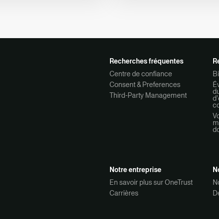
Recherches fréquentes
R
Centre de confiance
Bi
Consent & Preferences
Év
d
Third-Party Management
d’
co
Vo
mo
d
Notre entreprise
N
En savoir plus sur OneTrust
N
Carrières
D