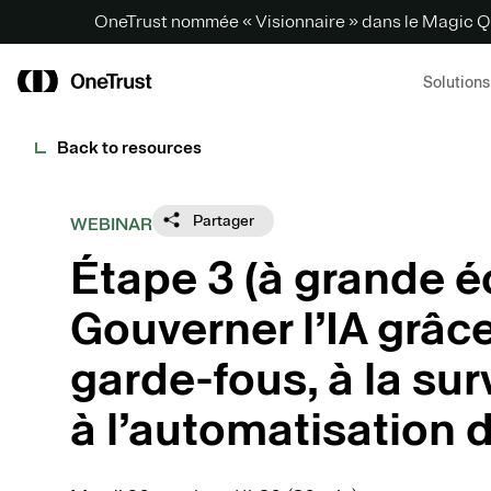
OneTrust nommée « Visionnaire » dans le Magic Q
Solutions
Back to resources
Partager
WEBINAR
Étape 3 (à grande éc
Gouverner l’IA grâc
garde-fous, à la sur
à l’automatisation 