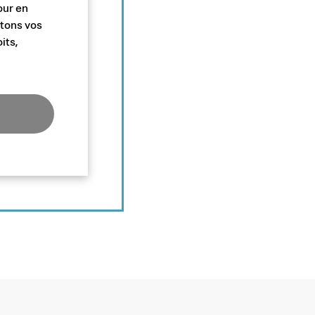
our en
itons vos
its,