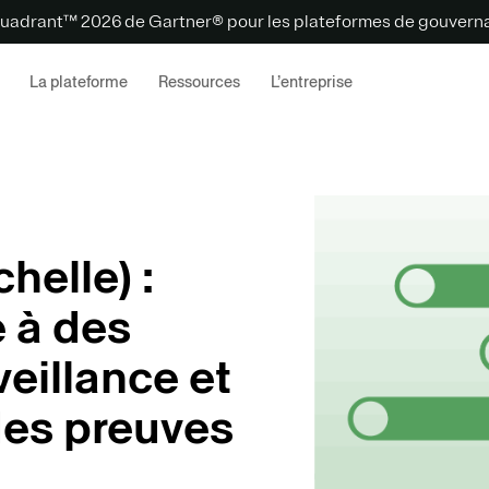
uadrant™ 2026 de Gartner® pour les plateformes de gouvernan
La plateforme
Ressources
L’entreprise
helle) :
e à des
veillance et
des preuves