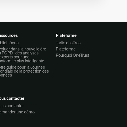
essources
Plateforme
bliothèque
Tarifs et offres
oluer dans la nouvelle ère
Plateforme
u RGPD : des analyses
Pourquoi OneTrust
experts pour une
nformité plus intelligente
tre guide pour la Journée
ndiale de la protection des
onnées
ous contacter
ous contacter
emander une démo