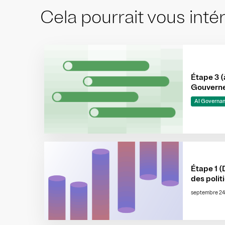
Cela pourrait vous inté
Étape 3 (
Gouverner
fous, à la
AI Governa
l’automat
Étape 1 (
des polit
d'une go
septembre 24
interfonc