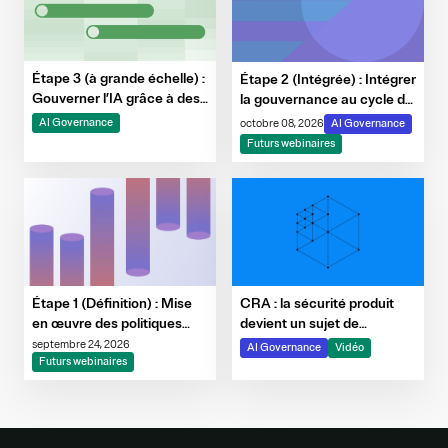
Étape 3 (à grande échelle) :
Étape 2 (Intégrée) : Intégrer
Gouverner l’IA grâce à des
la gouvernance au cycle de
garde-fous, à la
vie de l’IA
AI Governance
octobre 08, 2026
AI Governance
surveillance et à
Futurs webinaires
l’automatisation des
preuves
CRA : la sécurité produit
Étape 1 (Définition) : Mise
devient un sujet de
en œuvre des politiques
gouvernance
d'IA et instauration d'une
septembre 24, 2026
AI Governance
Vidéo
gouvernance
Futurs webinaires
interfonctionnelle