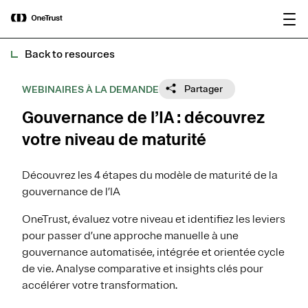
main
OneTrust nommée « Visionnaire »
Télécharger le
content
dans le Magic Quadrant™ 2026 de
rapport
Gartner® pour les plateformes de
gouvernance de l’IA.
Back to resources
Partager
WEBINAIRES À LA DEMANDE
Gouvernance de l’IA : découvrez
votre niveau de maturité
Découvrez les 4 étapes du modèle de maturité de la
gouvernance de l’IA
OneTrust, évaluez votre niveau et identifiez les leviers
pour passer d’une approche manuelle à une
gouvernance automatisée, intégrée et orientée cycle
de vie. Analyse comparative et insights clés pour
accélérer votre transformation.