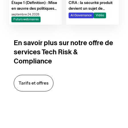
CRA : la sécurité produit
Étape 1 (Définition) : Mise
devient un sujet de
en œuvre des politiques
gouvernance
d'IA et instauration d'une
septembre 24, 2026
AI Governance
Vidéo
gouvernance
Futurs webinaires
interfonctionnelle
En savoir plus sur notre offre de
services Tech Risk &
Compliance
Tarifs et offres