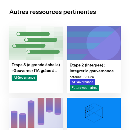
Autres ressources pertinentes
Étape 3 (à grande échelle)
Étape 2 (Intégrée) :
: Gouverner l’IA grâce à
Intégrer la gouvernance
des garde-fous, à la
au cycle de vie de l’IA
octobre 08, 2026
AI Governance
surveillance et à
AI Governance
l’automatisation des
Futurs webinaires
preuves