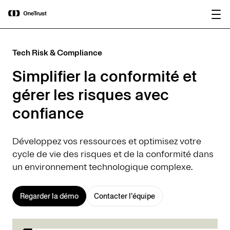
main
OneTrust nommée « Visionnaire »
Télécharger le
content
dans le Magic Quadrant™ 2026 de
rapport
Gartner® pour les plateformes de
gouvernance de l’IA.
Tech Risk & Compliance
Simplifier la conformité et
gérer les risques avec
confiance
Développez vos ressources et optimisez votre
cycle de vie des risques et de la conformité dans
un environnement technologique complexe.
Regarder la démo
Contacter l’équipe