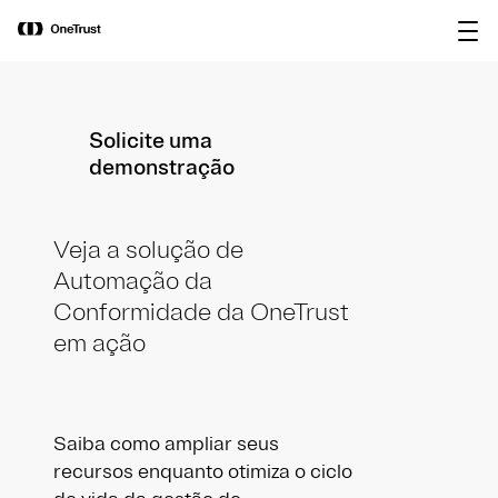
main
OneTrust nomeada “Visionária” no
content
Baixar relatório
Magic Quadrant™ 2026 da Gartner®
para plataformas de governança de IA.
Solicite uma
demonstração
Veja a solução de
Automação da
Conformidade da OneTrust
em ação
Saiba como ampliar seus
recursos enquanto otimiza o ciclo