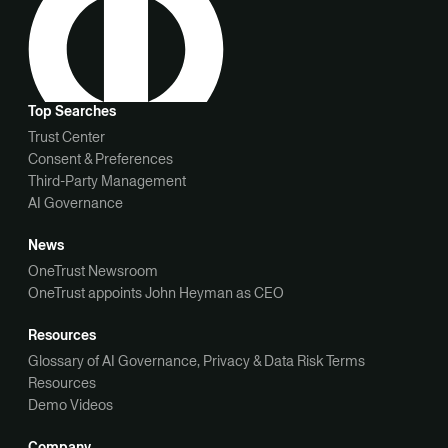
Top Searches
Trust Center
Consent & Preferences
Third-Party Management
AI Governance
News
OneTrust Newsroom
OneTrust appoints John Heyman as CEO
Resources
Glossary of AI Governance, Privacy & Data Risk Terms
Resources
Demo Videos
Company