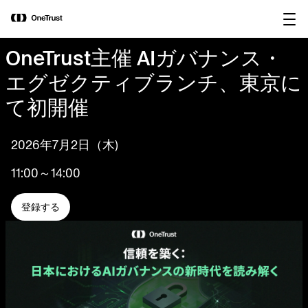
main
OneTrust Named a Visionary in the
Download the
content
2026 Gartner® Magic Quadrant™ for
report
AI Governance Platforms
OneTrust主催 AIガバナンス・
エグゼクティブランチ、東京に
て初開催
2026年7月2日（木)
11:00～14:00
登録する