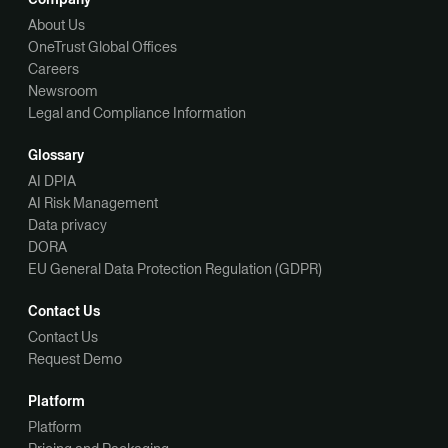
About Us
OneTrust Global Offices
Careers
Newsroom
Legal and Compliance Information
Glossary
AI DPIA
AI Risk Management
Data privacy
DORA
EU General Data Protection Regulation (GDPR)
Contact Us
Contact Us
Request Demo
Platform
Platform