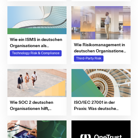
unternehmensweite KI-
müssen
Fähigkeiten im großen
Maßstab operationalisieren
Wie ein ISMS in deutschen
Wie Risikomanagement in
Organisationen als
deutschen Organisationen
lebendiges Governance-
Technology Risk & Compliance
zu operativer Governance
System funktioniert
Third-Party Risk
wird
Wie SOC 2 deutschen
ISO/IEC 27001 in der
Organisationen hilft,
Praxis: Was deutsche
Sicherheit gegenüber
Unternehmen nachweisen
globalen Kunden
müssen
nachzuweisen