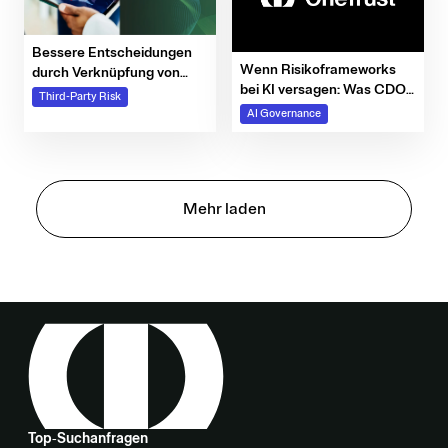
Bessere Entscheidungen
Wenn Risikoframeworks
durch Verknüpfung von
bei KI versagen: Was CDOs
Risikoerkenntnissen
Third-Party Risk
jetzt tun müssen
AI Governance
Mehr laden
Top‑Suchanfragen