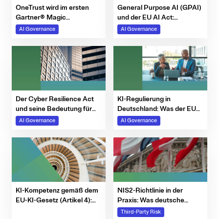
OneTrust wird im ersten
General Purpose AI (GPAI)
Gartner® Magic
und der EU AI Act:
Quadrant™ für KI-
Governance und
AI Governance
AI Governance
Governance-Plattformen
Compliance für
als „Visionary“ eingestuft –
Deutschland
eine Anerkennung, die
unterstreicht, warum dieses
Thema aktuell so relevant
ist
Der Cyber Resilience Act
KI-Regulierung in
und seine Bedeutung für
Deutschland: Was der EU
deutsche Organisationen
AI Act für Unternehmen
AI Governance
AI Governance
bedeutet
KI-Kompetenz gemäß dem
NIS2-Richtlinie in der
EU-KI-Gesetz (Artikel 4):
Praxis: Was deutsche
Wie CDOs
CISOs jetzt umsetzen
Third-Party Risk