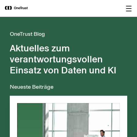
main
OneTrust als „Visionär“ im Gartner®
Bericht
content
Magic Quadrant™ 2026 für
herunterladen
Plattformen zur KI-Governance
ausgezeichnet.
OneTrust Blog
Aktuelles zum
verantwortungsvollen
Einsatz von Daten und KI
Neueste Beiträge