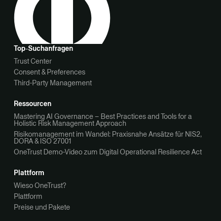
Top‑Suchanfragen
Trust Center
Consent & Preferences
Third-Party Management
Ressourcen
Mastering AI Governance – Best Practices and Tools for a
Holistic Risk Management Approach
Risikomanagement im Wandel: Praxisnahe Ansätze für NIS2,
DORA & ISO 27001
OneTrust Demo-Video zum Digital Operational Resilience Act
Plattform
Wieso OneTrust?
Plattform
Preise und Pakete