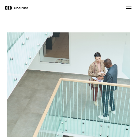
main
OneTrust als „Visionär“ im Gartner®
Bericht
content
Magic Quadrant™ 2026 für
herunterladen
Plattformen zur KI-Governance
ausgezeichnet.