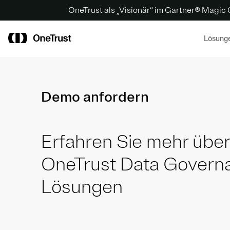
OneTrust als „Visionär“ im Gartner® Magic
Lösung
Demo anfordern
Erfahren Sie mehr übe
OneTrust Data Govern
Lösungen