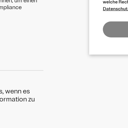
önnen, um einen
welche Recht
mpliance
Datenschut
s, wenn es
formation zu