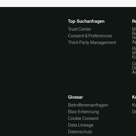
Top‑Suchanfragen
R
Trust Center
M
Be
Consent & Preferences
H
A
Third-Party Management
R
W
fü
O
Di
A
Glossar
K
Betroffenenanfragen
K
Bias-Erkennung
D
Cookie Consent
Data Lineage
Datenschutz