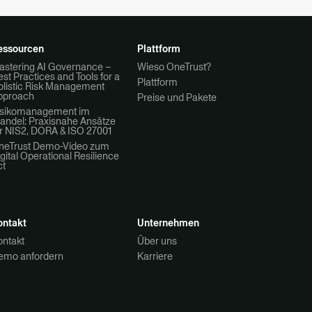
essourcen
Plattform
astering AI Governance –
Wieso OneTrust?
st Practices and Tools for a
Plattform
olistic Risk Management
pproach
Preise und Pakete
isikomanagement im
andel: Praxisnahe Ansätze
r NIS2, DORA & ISO 27001
neTrust Demo-Video zum
gital Operational Resilience
ct
ontakt
Unternehmen
ontakt
Über uns
emo anfordern
Karriere