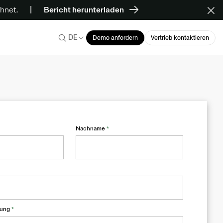
hnet.
Bericht herunterladen
DE
Demo anfordern
Vertrieb kontaktieren
Nachname
*
nung
*