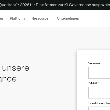
 Quadrant™ 2026 für Plattformen zur KI-Governance ausgezeic
en
Plattform
Ressourcen
Unternehmen
Vorname
*
r unsere
ance-
E-Mail
*
Berufsbezeich