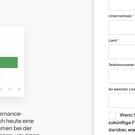
Unternehmen
*
Land
*
Telefonnumme
An welchen Lös
ernance-
Wenn S
ch heute eine
zukünftige 
hmen bei der
darüber, wi