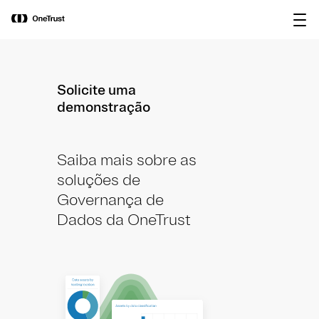
main
OneTrust nomeada “Visionária” no
content
Baixar relatório
Magic Quadrant™ 2026 da Gartner®
para plataformas de governança de IA.
Solicite uma
demonstração
Saiba mais sobre as
soluções de
Governança de
Dados da OneTrust