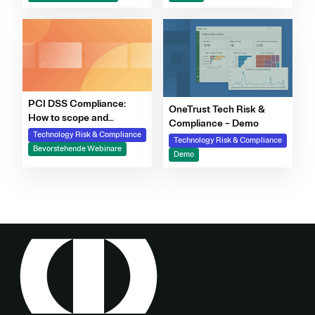
PCI DSS Compliance:
OneTrust Tech Risk &
How to scope and
Compliance – Demo
streamline monitoring with
Technology Risk & Compliance
Technology Risk & Compliance
Certification Automation
Bevorstehende Webinare
Demo