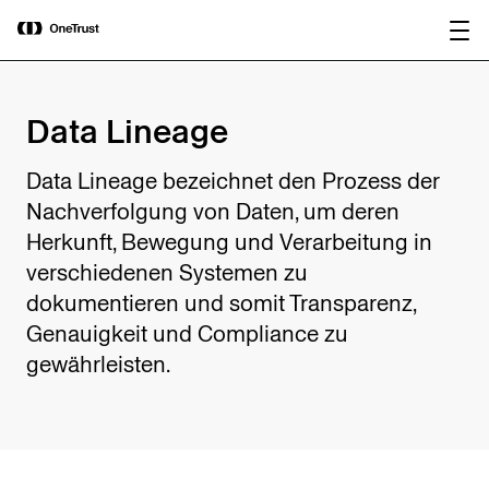
main
OneTrust als „Visionär“ im Gartner®
Bericht
content
Magic Quadrant™ 2026 für
herunterladen
Plattformen zur KI-Governance
ausgezeichnet.
Data Lineage
Data Lineage bezeichnet den Prozess der
Nachverfolgung von Daten, um deren
Herkunft, Bewegung und Verarbeitung in
verschiedenen Systemen zu
dokumentieren und somit Transparenz,
Genauigkeit und Compliance zu
gewährleisten.