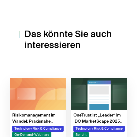
Das könnte Sie auch
interessieren
Risikomanagement im
OneTrust ist „Leader“ im
Wandel: Praxisnahe
IDC MarketScape 2025
Ansätze für NIS2, DORA &
für GRC-Software
Technology Risk & Compliance
Technology Risk & Compliance
ISO 27001
On-Demand-Webinare
Bericht