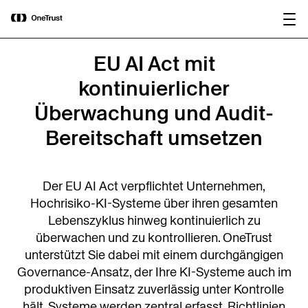
main
OneTrust als „Visionär“ im Gartner®
Bericht
content
Magic Quadrant™ 2026 für
herunterladen
Plattformen zur KI-Governance
ausgezeichnet.
EU AI Act mit
kontinuierlicher
Überwachung und Audit-
Bereitschaft umsetzen
Der EU AI Act verpflichtet Unternehmen,
Hochrisiko-KI-Systeme über ihren gesamten
Lebenszyklus hinweg kontinuierlich zu
überwachen und zu kontrollieren. OneTrust
unterstützt Sie dabei mit einem durchgängigen
Governance-Ansatz, der Ihre KI-Systeme auch im
produktiven Einsatz zuverlässig unter Kontrolle
hält. Systeme werden zentral erfasst, Richtlinien