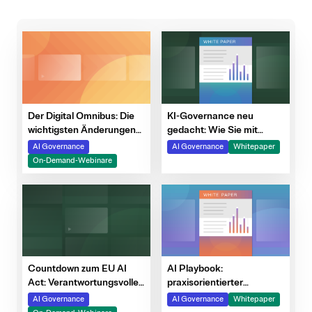
Der Digital Omnibus: Die
KI-Governance neu
wichtigsten Änderungen
gedacht: Wie Sie mit
bei DSGVO, AI Act und
OneTrust den EU AI Act
AI Governance
AI Governance
Whitepaper
ePrivacy
erfolgreich umsetzen
On-Demand-Webinare
Countdown zum EU AI
AI Playbook:
Act: Verantwortungsvolle
praxisorientierter
Umsetzung der
Leitfaden für Anbieter und
AI Governance
AI Governance
Whitepaper
Anforderungen
Betreiber von AI