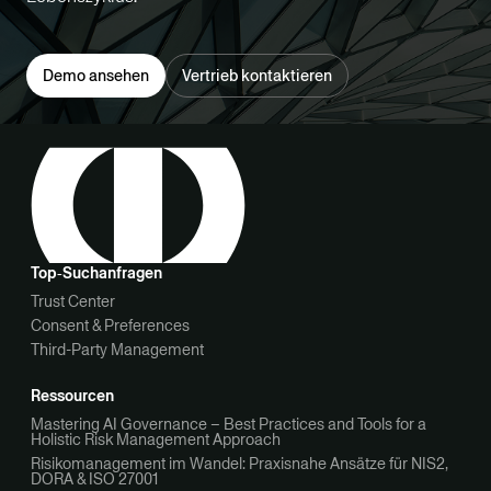
Demo ansehen
Vertrieb kontaktieren
Top‑Suchanfragen
Trust Center
Consent & Preferences
Third-Party Management
Ressourcen
Mastering AI Governance – Best Practices and Tools for a
Holistic Risk Management Approach
Risikomanagement im Wandel: Praxisnahe Ansätze für NIS2,
DORA & ISO 27001