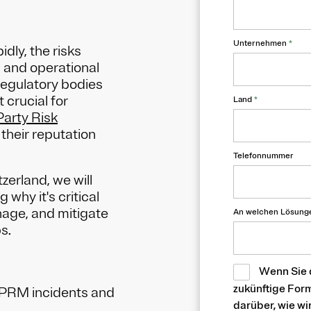
Unternehmen
*
dly, the risks
, and operational
egulatory bodies
 crucial for
Land
*
Party Risk
their reputation
Telefonnummer
zerland, we will
 why it's critical
anage, and mitigate
An welchen Lösungen
s.
Wenn Sie 
zukünftige For
TPRM incidents and
darüber, wie w