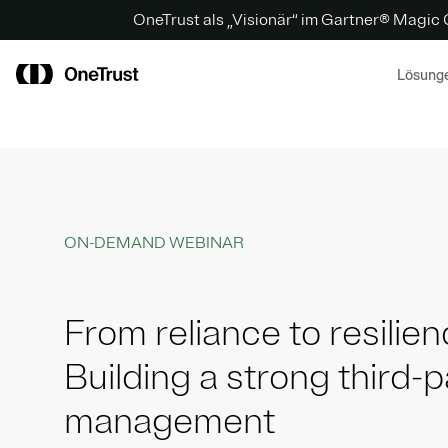
OneTrust als „Visionär“ im Gartner® Magic
Lösung
ON-DEMAND WEBINAR
From reliance to resilien
Building a strong third-p
management