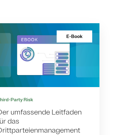
E-Book
hird-Party Risk
Der umfassende Leitfaden
für das
Drittparteienmanagement