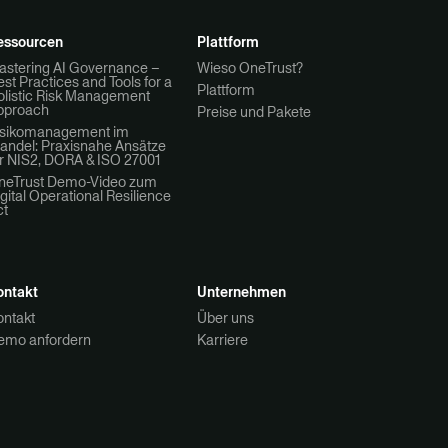
essourcen
Plattform
astering AI Governance –
Wieso OneTrust?
st Practices and Tools for a
Plattform
olistic Risk Management
pproach
Preise und Pakete
isikomanagement im
andel: Praxisnahe Ansätze
r NIS2, DORA & ISO 27001
neTrust Demo-Video zum
gital Operational Resilience
ct
ontakt
Unternehmen
ontakt
Über uns
emo anfordern
Karriere