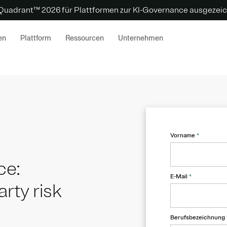
 Quadrant™ 2026 für Plattformen zur KI-Governance ausgezeic
en
Plattform
Ressourcen
Unternehmen
Vorname
*
ce:
E-Mail
*
arty risk
Berufsbezeichnung