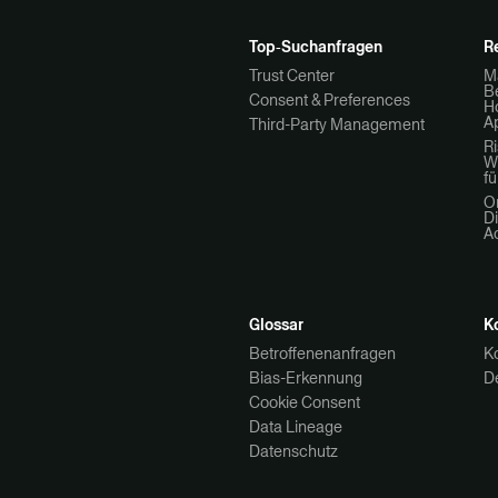
Top‑Suchanfragen
R
Trust Center
M
Be
Consent & Preferences
H
A
Third-Party Management
R
W
fü
O
Di
A
Glossar
K
Betroffenenanfragen
K
Bias-Erkennung
D
Cookie Consent
Data Lineage
Datenschutz