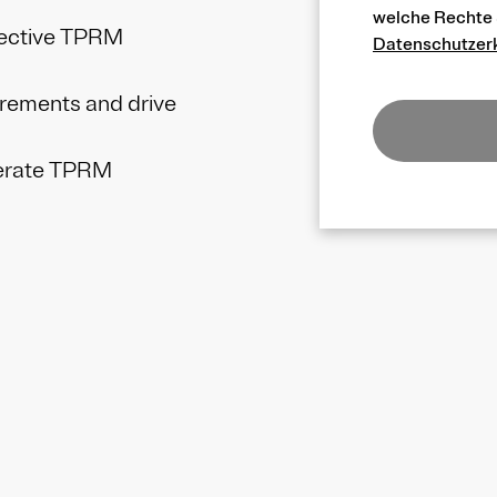
welche Rechte S
fective TPRM
Datenschutzer
irements and drive
lerate TPRM