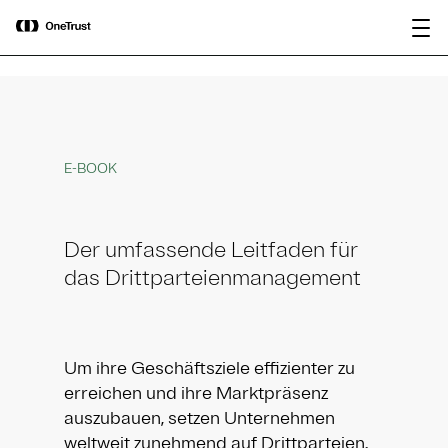
main
OneTrust als „Visionär“ im Gartner®
Bericht
content
Magic Quadrant™ 2026 für
herunterladen
Plattformen zur KI-Governance
ausgezeichnet.
E-BOOK
Der umfassende Leitfaden für
das Drittparteienmanagement
Um ihre Geschäftsziele effizienter zu
erreichen und ihre Marktpräsenz
auszubauen, setzen Unternehmen
weltweit zunehmend auf Drittparteien.