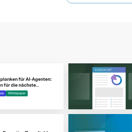
tplanken für AI-Agenten:
en für die nächste
on intelligenter Systeme
nce
Whitepaper