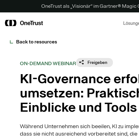
OneTrust als „Visionär“ im Gartner® Magic
Lösung
Back to resources
Freigeben
ON-DEMAND WEBINAR
KI-Governance erfo
umsetzen: Praktisc
Einblicke und Tools
Während Unternehmen sich beeilen, KI zu impleme
dass sie nicht ausreichend vorbereitet sind, di