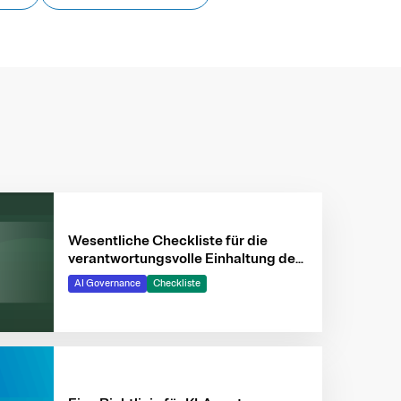
Wesentliche Checkliste für die
verantwortungsvolle Einhaltung des
EU‑KI‑Gesetzes
AI Governance
Checkliste