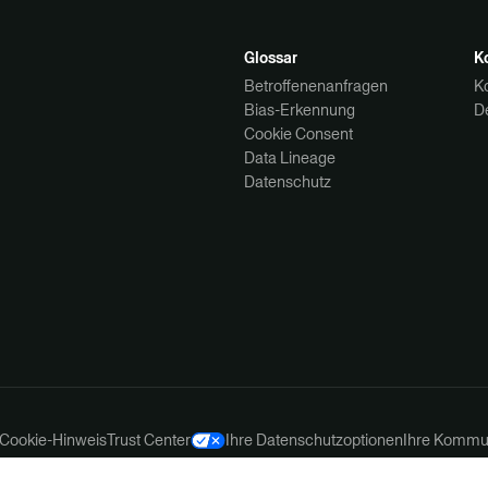
Glossar
K
Betroffenenanfragen
K
Bias-Erkennung
D
Cookie Consent
Data Lineage
Datenschutz
Cookie-Hinweis
Trust Center
Ihre Datenschutzoptionen
Ihre Kommun