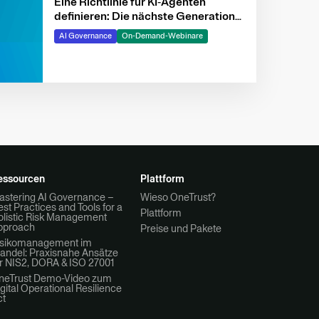
Eine Richtlinie für KI‑Agenten
definieren: Die nächste Generation
intelligenter Systeme
AI Governance
On-Demand-Webinare
verantwortungsvoll gestalten und
lenken
essourcen
Plattform
astering AI Governance –
Wieso OneTrust?
st Practices and Tools for a
Plattform
olistic Risk Management
pproach
Preise und Pakete
isikomanagement im
andel: Praxisnahe Ansätze
r NIS2, DORA & ISO 27001
neTrust Demo-Video zum
gital Operational Resilience
ct