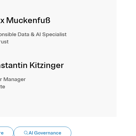
ix Muckenfuß
nsible Data & AI Specialist
ust
stantin Kitzinger
or Manager
tte
re
AI Governance