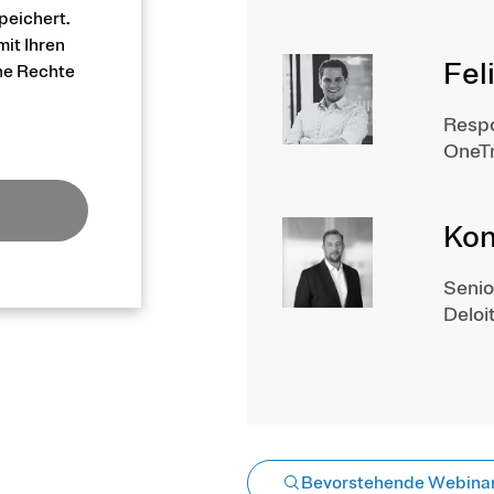
peichert.
mit Ihren
Fel
he Rechte
Respo
OneTr
Kon
Seni
Deloi
Bevorstehende Webina