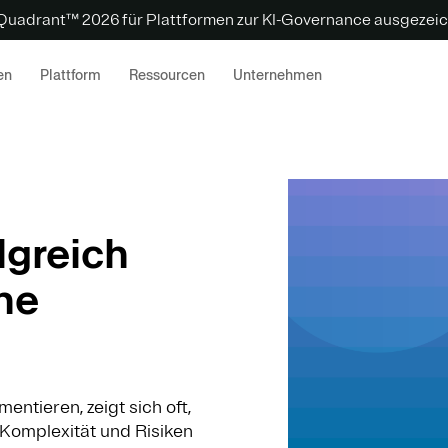
 Quadrant™ 2026 für Plattformen zur KI-Governance ausgezeic
en
Plattform
Ressourcen
Unternehmen
lgreich
he
ntieren, zeigt sich oft,
e Komplexität und Risiken