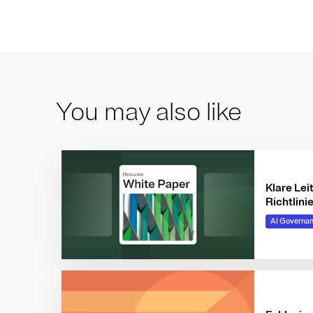
You may also like
Klare Lei
Richtlini
Generati
AI Governa