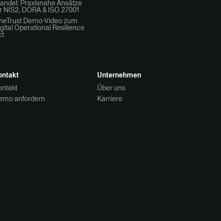
andel: Praxisnahe Ansätze
r NIS2, DORA & ISO 27001
neTrust Demo-Video zum
gital Operational Resilience
ct
ontakt
Unternehmen
ontakt
Über uns
emo anfordern
Karriere