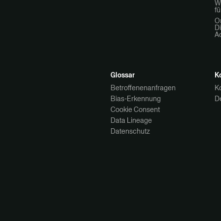
W
fü
O
Di
A
Glossar
K
Betroffenenanfragen
K
Bias-Erkennung
D
Cookie Consent
Data Lineage
Datenschutz