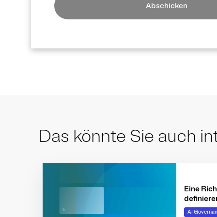
Abschicken
Das könnte Sie auch in
Eine Rich
definiere
intellige
AI Governa