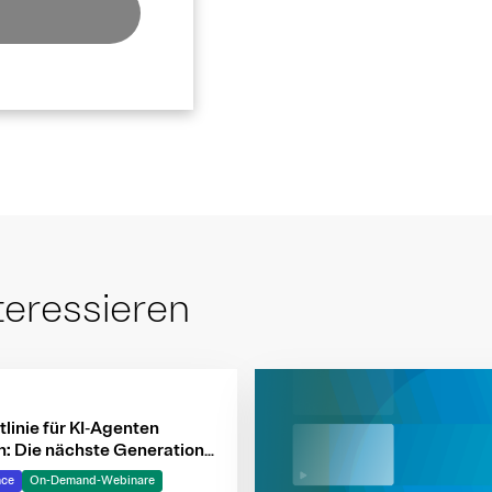
teressieren
tlinie für KI‑Agenten
n: Die nächste Generation
nter Systeme
nce
On-Demand-Webinare