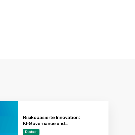
Risikobasierte Innovation:
KI‑Governance und
Risikomanagement vereinen, um
Deutsch