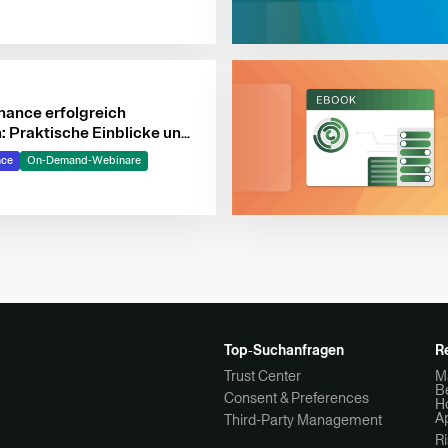
rtungsvoll gestalten und
nance erfolgreich
: Praktische Einblicke und
nce
On-Demand-Webinare
Top‑Suchanfragen
R
Trust Center
M
Be
Consent & Preferences
H
A
Third-Party Management
R