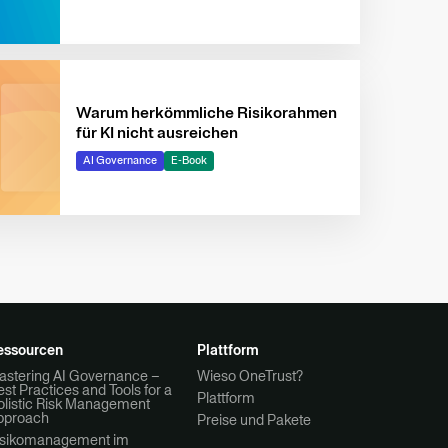
verantwortungsvolles Wachstum zu
beschleunigen
Warum herkömmliche Risikorahmen
für KI nicht ausreichen
AI Governance
E-Book
essourcen
Plattform
astering AI Governance –
Wieso OneTrust?
st Practices and Tools for a
Plattform
olistic Risk Management
pproach
Preise und Pakete
isikomanagement im