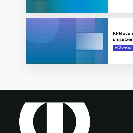
verantwo
lenken
KI-Gover
umsetzen
Tools
AI Governa