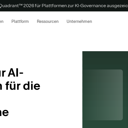
 Quadrant™ 2026 für Plattformen zur KI-Governance ausgezeic
en
Plattform
Ressourcen
Unternehmen
r AI-
 für die
me