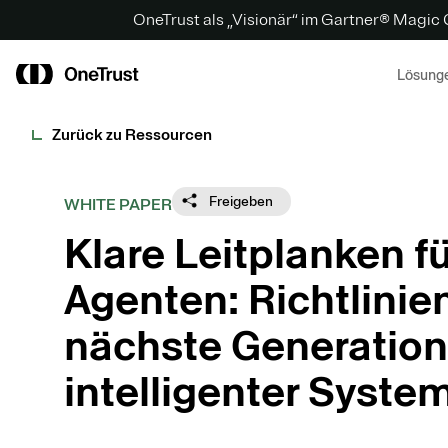
OneTrust als „Visionär“ im Gartner® Magic
Lösung
Zurück zu Ressourcen
Freigeben
WHITE PAPER
Klare Leitplanken fü
Agenten: Richtlinien
nächste Generation
intelligenter Syste