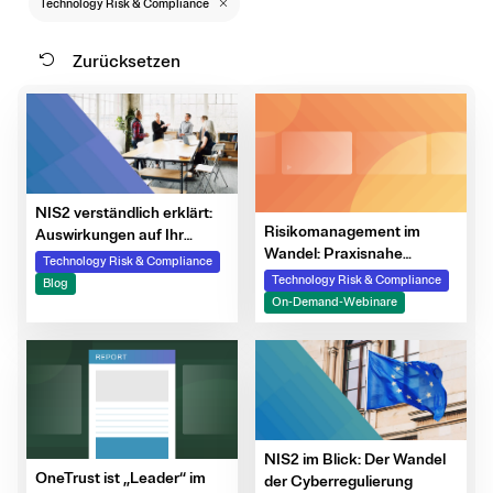
Technology Risk & Compliance
Zurücksetzen
NIS2 verständlich erklärt:
Risikomanagement im
Auswirkungen auf Ihr
Wandel: Praxisnahe
Unternehmen und wie Sie
Technology Risk & Compliance
Ansätze für NIS2, DORA &
sich vorbereiten
Technology Risk & Compliance
Blog
ISO 27001
On-Demand-Webinare
NIS2 im Blick: Der Wandel
OneTrust ist „Leader“ im
der Cyberregulierung