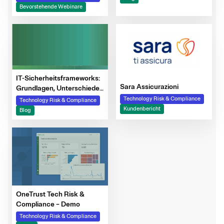
Certification Automation
Bevorstehende Webinare
IT-Sicherheitsframeworks:
Sara Assicurazioni
Grundlagen, Unterschiede
und Beispiele im Überblick
Technology Risk & Compliance
Technology Risk & Compliance
Kundenbericht
Blog
OneTrust Tech Risk &
Compliance – Demo
Technology Risk & Compliance