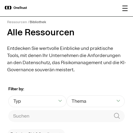
main
OneTrust als „Visionär“ im Gartner®
Bericht
content
Magic Quadrant™ 2026 für
herunterladen
Plattformen zur KI-Governance
Ressourcen
Bibliothek
ausgezeichnet.
Alle Ressourcen
Entdecken Sie wertvolle Einblicke und praktische
Tools, mit denen Ihr Unternehmen die Anforderungen
an den Datenschutz, das Risikomanagement und die KI-
Governance souverän meistert.
Filter by:
Typ
Thema