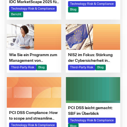
IDC MarketScape 2025 für
Technology Risk & Compliance
GRC-Software
Technology Risk & Compliance
Blog
Bericht
Wie Sie ein Programm zum
NIS2 im Fokus: Stärkung
Management von
der Cybersicherheit in
Drittparteienrisiken starten:
Europa
Third-Party Risk
Blog
Third-Party Risk
Blog
Leistung im Blick behalten
und kontinuierlich
optimieren
PCI DSS leicht gemacht:
PCI DSS Compliance: How
SBF im Überblick
to scope and streamline
Technology Risk & Compliance
monitoring with
Technology Risk & Compliance
Blog