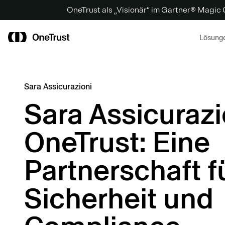
OneTrust als „Visionär“ im Gartner® Magic
Lösung
Sara Assicurazioni
Sara Assicurazi
OneTrust: Eine
Partnerschaft f
Sicherheit und