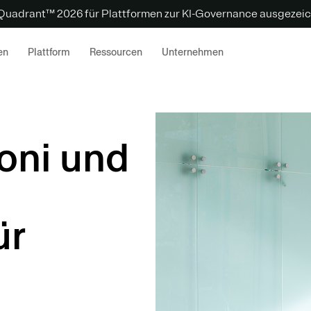
 Quadrant™ 2026 für Plattformen zur KI-Governance ausgezeic
en
Plattform
Ressourcen
Unternehmen
oni und
ür