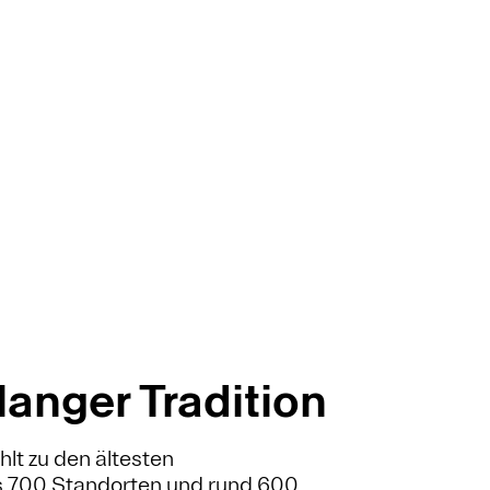
anger Tradition
lt zu den ältesten
ls 700 Standorten und rund 600