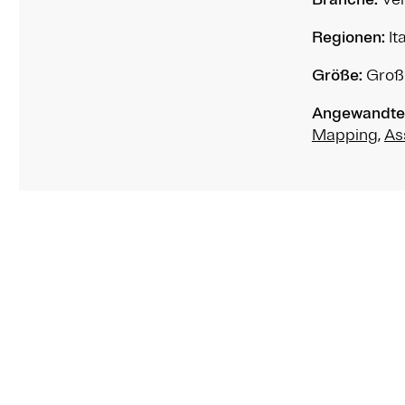
Regionen:
It
Größe:
Groß
Angewandte
Mapping
,
As