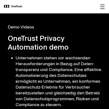
main
OneTrust als „Visionär“ im Gartner®
Bericht
content
Magic Quadrant™ 2026 für
herunterladen
Plattformen zur KI-Governance
ausgezeichnet.
Demo Videos
OneTrust Privacy
Automation demo
Unternehmen stehen vor wachsenden
Herausforderungen in Bezug auf Daten­
transparenz und Compliance. Eine effektive
Automatisierung des Datenschutzes
ermöglicht es Unternehmen, ein konformes
Datenschutz-Erlebnis für Verbraucher
bereitzustellen und gleichzeitig den Betrieb
von Datenschutzprogrammen, Risiken und
Compliance zu steuern.