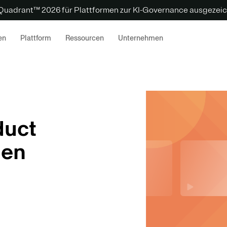
 Quadrant™ 2026 für Plattformen zur KI-Governance ausgezeic
en
Plattform
Ressourcen
Unternehmen
duct
hen