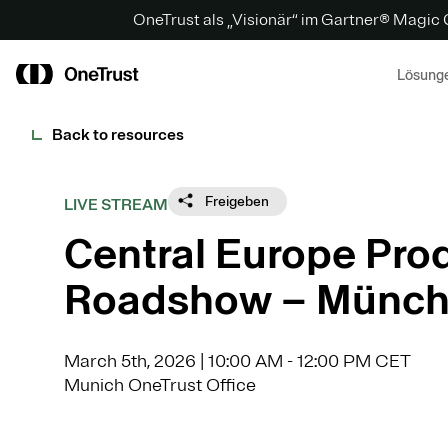
OneTrust als „Visionär“ im Gartner® Magic
Lösung
Back to resources
Freigeben
LIVE STREAM
Central Europe Pro
Roadshow – Münc
March 5th, 2026 | 10:00 AM - 12:00 PM CET
Munich OneTrust Office