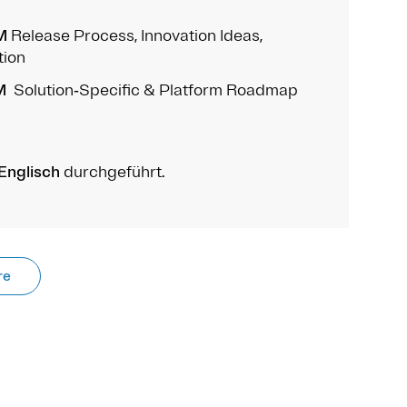
M
Release Process, Innovation Ideas,
tion
M
Solution‑Specific & Platform Roadmap
Englisch
durchgeführt.
re