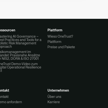
essourcen
Plattform
astering AI Governance –
Wieso OneTrust?
st Practices and Tools for a
Plattform
olistic Risk Management
pproach
Preise und Pakete
isikomanagement im
andel: Praxisnahe Ansätze
r NIS2, DORA & ISO 27001
neTrust Demo-Video zum
gital Operational Resilience
ct
ontakt
Unternehmen
ontakt
Über uns
emo anfordern
Karriere