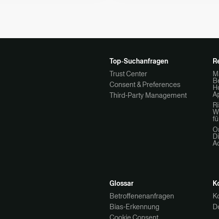
Top‑Suchanfragen
R
Trust Center
M
Be
Consent & Preferences
H
A
Third-Party Management
R
W
fü
O
Di
A
Glossar
K
Betroffenenanfragen
K
Bias-Erkennung
D
Cookie Consent