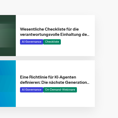
Wesentliche Checkliste für die
verantwortungsvolle Einhaltung des
EU‑KI‑Gesetzes
AI Governance
Checkliste
Eine Richtlinie für KI‑Agenten
definieren: Die nächste Generation
intelligenter Systeme
AI Governance
On-Demand-Webinare
verantwortungsvoll gestalten und
lenken