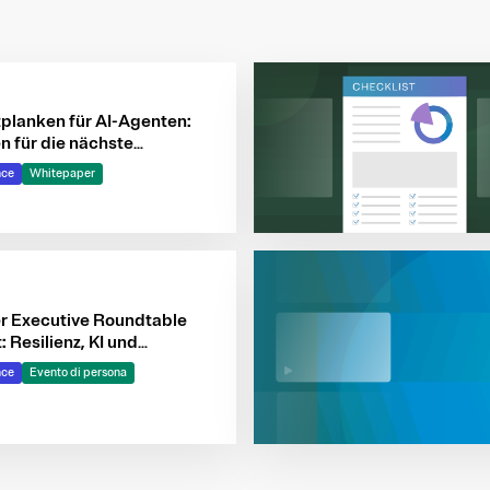
tplanken für AI-Agenten:
en für die nächste
on intelligenter Systeme
nce
Whitepaper
er Executive Roundtable
: Resilienz, KI und
ty‑Risiken strategisch
nce
Evento di persona
n