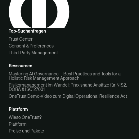
Top‑Suchanfragen
Trust Center
Consent & Preferences
Third-Party Management
Ressourcen
Mastering AI Governance – Best Practices and Tools for a
Holistic Risk Management Approach
Risikomanagement im Wandel: Praxisnahe Ansätze für NIS2,
DORA & ISO 27001
OneTrust Demo-Video zum Digital Operational Resilience Act
Plattform
Wieso OneTrust?
Plattform
Preise und Pakete