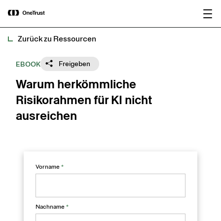
main
OneTrust als „Visionär“ im Gartner®
Bericht
content
Magic Quadrant™ 2026 für
herunterladen
Plattformen zur KI-Governance
ausgezeichnet.
Zurück zu Ressourcen
Freigeben
EBOOK
Warum herkömmliche
Risikorahmen für KI nicht
ausreichen
Vorname
*
Nachname
*