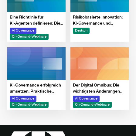
Eine Richtlinie für
Risikobasierte Innovation:
KI‑Agenten definieren: Die
KI‑Governance und
nächste Generation
Risikomanagement
AI Governance
Deutsch
intelligenter Systeme
vereinen, um
On-Demand-Webinare
verantwortungsvoll
verantwortungsvolles
gestalten und lenken
Wachstum zu
beschleunigen
KI-Governance erfolgreich
Der Digital Omnibus: Die
umsetzen: Praktische
wichtigsten Änderungen
Einblicke und Tools
bei DSGVO, AI Act und
AI Governance
AI Governance
ePrivacy
On-Demand-Webinare
On-Demand-Webinare