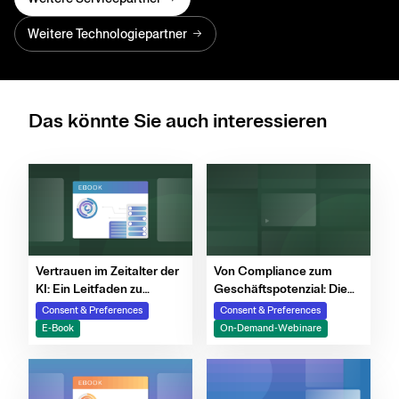
Weitere Technologiepartner
Das könnte Sie auch interessieren
Von Compliance zum
Vertrauen im Zeitalter der
Geschäftspotenzial: Die
KI: Ein Leitfaden zu
Rolle von Einwilligungen
Datenschutz,
Consent & Preferences
Consent & Preferences
im Zeitalter des EU Data
Einwilligungen und First-
On-Demand-Webinare
E-Book
Acts
Party-Daten