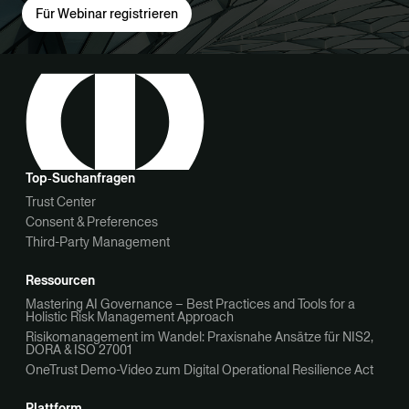
Für Webinar registrieren
Top‑Suchanfragen
Trust Center
Consent & Preferences
Third-Party Management
Ressourcen
Mastering AI Governance – Best Practices and Tools for a
Holistic Risk Management Approach
Risikomanagement im Wandel: Praxisnahe Ansätze für NIS2,
DORA & ISO 27001
OneTrust Demo-Video zum Digital Operational Resilience Act
Plattform