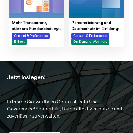
Personalisierung und
Mehr Transparenz,
Datenschutz im Einklang:
stärkere Kundenbindung:
Erfolgsstrategien mit
Die Rolle von Präferenz-
Consent & Preferences
Consent & Preferences
First-Party-Daten
Centern
On-Demand-Webinare
E-Book
Jetzt loslegen!
Erfahren Sie, wie Ihnen OneTrust Data Use
Governance™ dabei hilft, Daten effektiv zu nutzen und
zuverlässig zu verwalten.