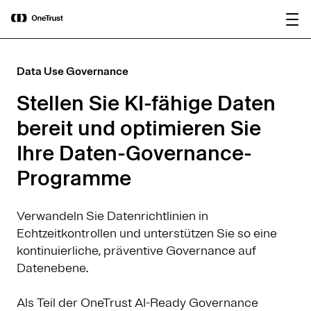
main
OneTrust als „Visionär“ im Gartner®
Bericht
content
Magic Quadrant™ 2026 für
herunterladen
Plattformen zur KI-Governance
ausgezeichnet.
Data Use Governance
Stellen Sie KI-fähige Daten
bereit und optimieren Sie
Ihre Daten-Governance-
Programme
Verwandeln Sie Datenrichtlinien in
Echtzeitkontrollen und unterstützen Sie so eine
kontinuierliche, präventive Governance auf
Datenebene.
Als Teil der OneTrust AI-Ready Governance