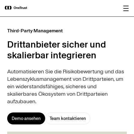
main
OneTrust als „Visionär“ im Gartner®
Bericht
content
Magic Quadrant™ 2026 für
herunterladen
Plattformen zur KI-Governance
ausgezeichnet.
Third-Party Management
Drittanbieter sicher und
skalierbar integrieren
Automatisieren Sie die Risikobewertung und das
Lebenszyklusmanagement von Drittparteien, um
ein widerstandsfähiges, sicheres und
skalierbares Ökosystem von Drittparteien
aufzubauen.
Demo ansehen
Team kontaktieren