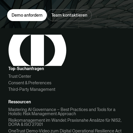
Demo anfordern
Team kontaktieren
Top‑Suchanfragen
Trust Center
Consent & Preferences
Third-Party Management
Ressourcen
Mastering AI Governance – Best Practices and Tools for a
Holistic Risk Management Approach
Risikomanagement im Wandel: Praxisnahe Ansätze für NIS2,
DORA & ISO 27001
OneTrust Demo-Video zum Digital Operational Resilience Act