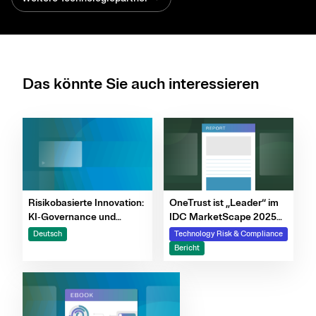
Das könnte Sie auch interessieren
Risikobasierte Innovation:
OneTrust ist „Leader“ im
KI‑Governance und
IDC MarketScape 2025
Risikomanagement
für GRC-Software
Deutsch
Technology Risk & Compliance
vereinen, um
Bericht
verantwortungsvolles
Wachstum zu
beschleunigen