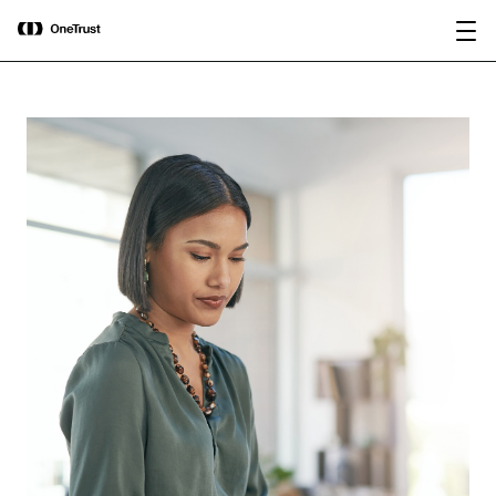
main
OneTrust nombrada Visionaria en el
Descargar
content
Magic Quadrant™ de Gartner® 2026
informe
para plataformas de gobernanza de IA.