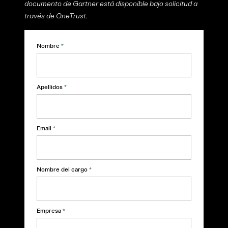
documento de Gartner está disponible bajo solicitud a
través de OneTrust.
Nombre
*
Apellidos
*
Email
*
Nombre del cargo
*
Empresa
*