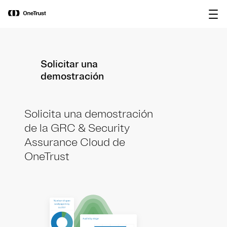
main
OneTrust nombrada Visionaria en el
Descargar
content
Magic Quadrant™ de Gartner® 2026
informe
para plataformas de gobernanza de IA.
Solicitar una
demostración
Solicita una demostración
de la GRC & Security
Assurance Cloud de
OneTrust