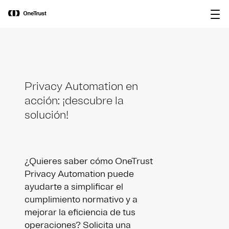
main
OneTrust nombrada Visionaria en el
Descargar
content
Magic Quadrant™ de Gartner® 2026
informe
para plataformas de gobernanza de IA.
Privacy Automation en
acción: ¡descubre la
solución!
¿Quieres saber cómo OneTrust
Privacy Automation puede
ayudarte a simplificar el
cumplimiento normativo y a
mejorar la eficiencia de tus
operaciones? Solicita una