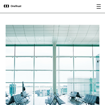
main
OneTrust nombrada Visionaria en el
Descargar
content
Magic Quadrant™ de Gartner® 2026
informe
para plataformas de gobernanza de IA.