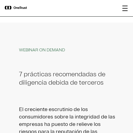
main
OneTrust nombrada Visionaria en el
Descargar
content
Magic Quadrant™ de Gartner® 2026
informe
para plataformas de gobernanza de IA.
WEBINAR ON DEMAND
7 prácticas recomendadas de
diligencia debida de terceros
El creciente escrutinio de los
consumidores sobre la integridad de las
empresas ha puesto de relieve los
riesgos para la reputación de las