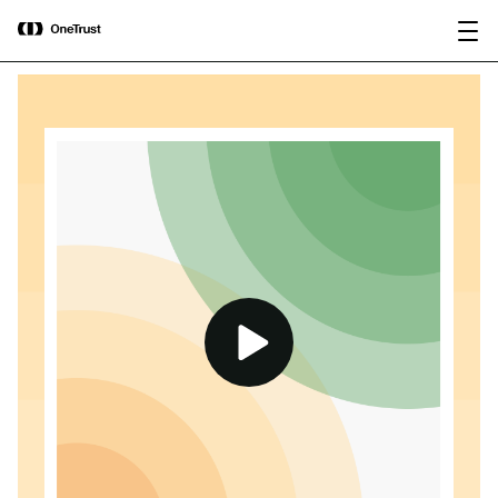
main
OneTrust nombrada Visionaria en el
Descargar
content
Magic Quadrant™ de Gartner® 2026
informe
para plataformas de gobernanza de IA.