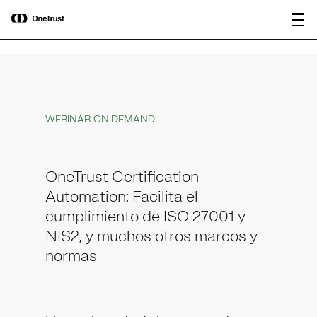
main
OneTrust nombrada Visionaria en el
Descargar
content
Magic Quadrant™ de Gartner® 2026
informe
para plataformas de gobernanza de IA.
WEBINAR ON DEMAND
OneTrust Certification
Automation: Facilita el
cumplimiento de ISO 27001 y
NIS2, y muchos otros marcos y
normas