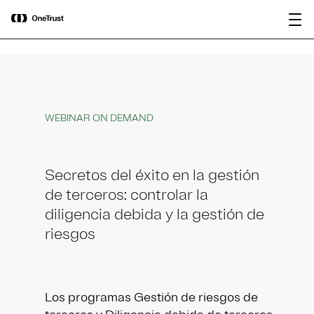
main
OneTrust nombrada Visionaria en el
Descargar
content
Magic Quadrant™ de Gartner® 2026
informe
para plataformas de gobernanza de IA.
WEBINAR ON DEMAND
Secretos del éxito en la gestión
de terceros: controlar la
diligencia debida y la gestión de
riesgos
Los programas Gestión de riesgos de