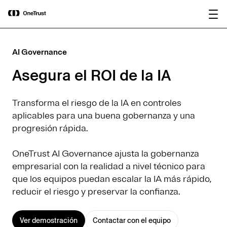
main
OneTrust nombrada Visionaria en el
Descargar
content
Magic Quadrant™ de Gartner® 2026
informe
para plataformas de gobernanza de IA.
AI Governance
Asegura el ROI de la IA
Transforma el riesgo de la IA en controles
aplicables para una buena gobernanza y una
progresión rápida.
OneTrust AI Governance ajusta la gobernanza
empresarial con la realidad a nivel técnico para
que los equipos puedan escalar la IA más rápido,
reducir el riesgo y preservar la confianza.
Ver demostración
Contactar con el equipo