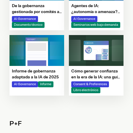
Agentes de IA:
De la gobernanza
¿autonomía o amenaza?
gestionada por comités a
Lo que deben saber los
la gobernanza desde el
AI Governance
AI Governance
equipos de ciber-riesgo
diseño
Seminarios web bajo demanda
Documento técnico
Informe de gobernanza
Cómo generar confianza
adaptada a la IA de 2025
en la era de la IA: una guía
para el consentimiento, la
AI Governance
Informe
Consent & Preferences
privacidad y el
Libro electrónico
perfeccionamiento de los
datos propios
P+F