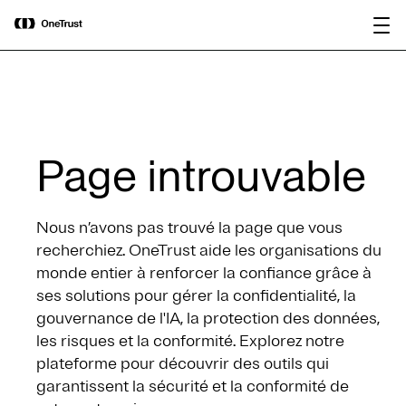
main
OneTrust nommée « Visionnaire »
Télécharger le
content
dans le Magic Quadrant™ 2026 de
rapport
Gartner® pour les plateformes de
gouvernance de l’IA.
Page introuvable
Nous n’avons pas trouvé la page que vous
recherchiez. OneTrust aide les organisations du
monde entier à renforcer la confiance grâce à
ses solutions pour gérer la confidentialité, la
gouvernance de l'IA, la protection des données,
les risques et la conformité. Explorez notre
plateforme pour découvrir des outils qui
garantissent la sécurité et la conformité de