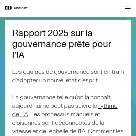
main
OneTrust nommée « Visionnaire »
Télécharger le
content
dans le Magic Quadrant™ 2026 de
rapport
Gartner® pour les plateformes de
gouvernance de l’IA.
Rapport 2025 sur la
gouvernance prête pour
l’IA
Les équipes de gouvernance sont en train
d’adopter un nouvel état d’esprit.
La gouvernance telle qu’on la connaît
aujourd’hui ne peut pas suivre le
rythme
de l’IA
. Les processus manuels et
cloisonnés sont déconnectés de la
vitesse et de l’échelle de l’IA. Comment les