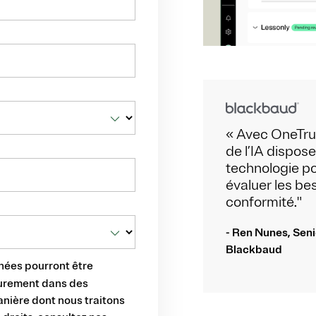
« Avec OneTru
de l’IA dispos
technologie po
évaluer les be
conformité."
- Ren Nunes, Sen
Blackbaud
nées pourront être
eurement dans des
manière dont nous traitons