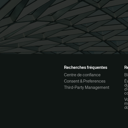
Recherches fréquentes
R
Centre de confiance
Bi
Consent & Preferences
Év
d
Third-Party Management
d’
co
Vo
mo
d