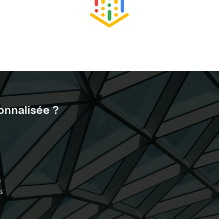
onnalisée ?
s
s