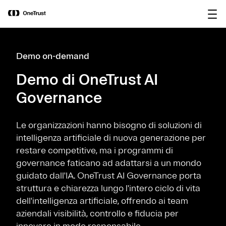
main
OneTrust nominata “Visionaria” nel
Scarica il
content
Magic Quadrant™ 2026 di Gartner®
rapporto
per le piattaforme di governance
dell’IA.
Demo on-demand
Demo di OneTrust AI
Governance
Le organizzazioni hanno bisogno di soluzioni di
intelligenza artificiale di nuova generazione per
restare competitive, ma i programmi di
governance faticano ad adattarsi a un mondo
guidato dall'IA. OneTrust AI Governance porta
struttura e chiarezza lungo l'intero ciclo di vita
dell'intelligenza artificiale, offrendo ai team
aziendali visibilità, controllo e fiducia per