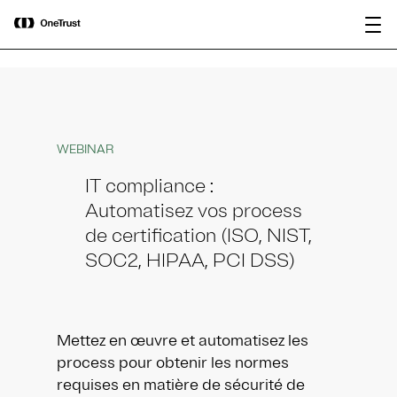
main
OneTrust nommée « Visionnaire »
Télécharger le
content
dans le Magic Quadrant™ 2026 de
rapport
Gartner® pour les plateformes de
gouvernance de l’IA.
WEBINAR
IT compliance :
Automatisez vos process
de certification (ISO, NIST,
SOC2, HIPAA, PCI DSS)
Mettez en œuvre et automatisez les
process pour obtenir les normes
requises en matière de sécurité de