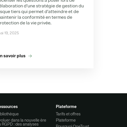
ecenser les questions à poser lors de
’élaboration d’une stratégie de gestion du
isque tiers qui permet d’atteindre et de
aintenir la conformité en termes de
rotection de la vie privée.
ai 19, 2025
n savoir plus
essources
Plateforme
bliothèque
Tarifs et offres
oluer dans la nouvelle ère
Plateforme
u RGPD : des analyses
Pourquoi OneTrust