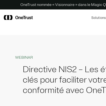
OneTrust nommée « Visionnaire » dans le Magic Q
Solutions
WEBINAR
Directive NIS2 – Les 
clés pour faciliter votr
conformité avec OneT