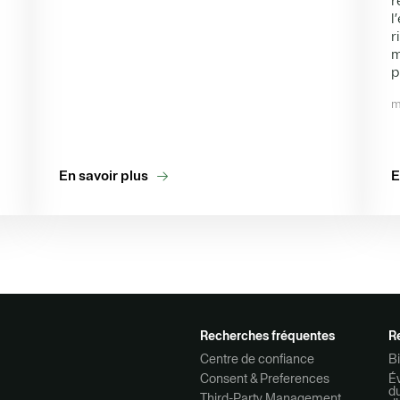
r
l
r
m
p
m
En savoir plus
E
Recherches fréquentes
R
Centre de confiance
Bi
Consent & Preferences
Év
d
Third-Party Management