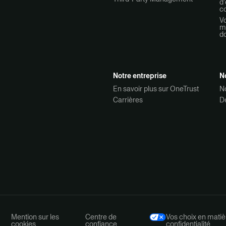
d’
co
Vo
mo
d
Notre entreprise
N
En savoir plus sur OneTrust
N
Carrières
D
Mention sur les
Centre de
Vos choix en matiè
cookies
confiance
confidentialité