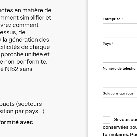
ictes en matière de
mment simplifier et
Entreprise
*
ouvrez comment
essus, de
à la génération des
Pays
*
ificités de chaque
approche unifiée et
 de non-conformité.
té NIS2 sans
Numéro de télépho
Solutions qui vous i
mpacts (secteurs
ition par pays …)
Si vous co
nformité avec
conservées pour
formulaires. Po