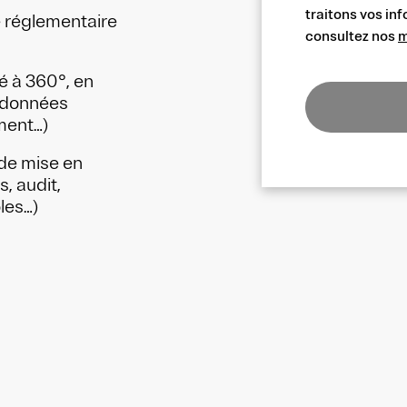
traitons vos inf
e réglementaire
consultez nos
m
é à 360°, en
s données
ment…)
 de mise en
, audit,
ôles…)