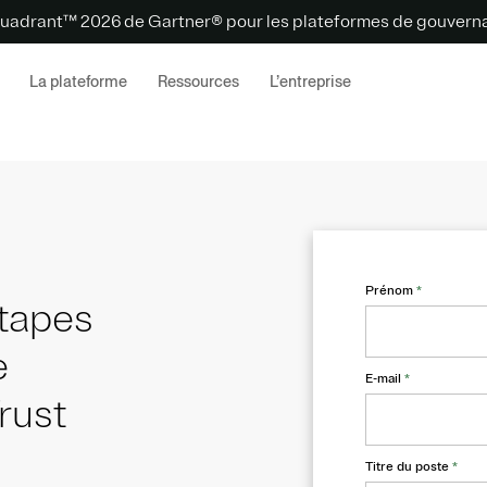
uadrant™ 2026 de Gartner® pour les plateformes de gouvernan
La plateforme
Ressources
L’entreprise
Prénom
*
étapes
e
E-mail
*
rust
Titre du poste
*