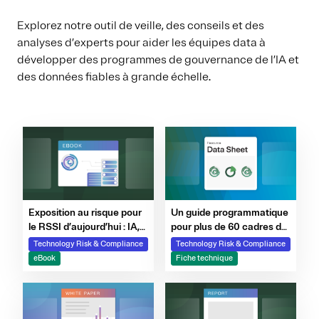
Explorez notre outil de veille, des conseils et des
analyses d’experts pour aider les équipes data à
développer des programmes de gouvernance de l’IA et
des données fiables à grande échelle.
Un guide programmatique
Exposition au risque pour
pour plus de 60 cadres de
le RSSI d’aujourd’hui : IA,
référence complexes
tiers, quatrièmes parties
Technology Risk & Compliance
Technology Risk & Compliance
et plus encore
Fiche technique
eBook