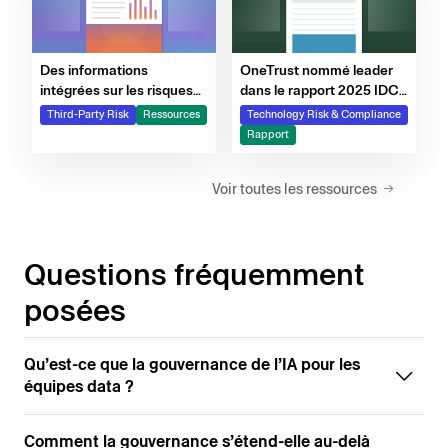
Des informations
OneTrust nommé leader
intégrées sur les risques
dans le rapport 2025 IDC
pour prendre de
MarketScape mondial sur
Third-Party Risk
Ressources
Technology Risk & Compliance
meilleures décisions
les logiciels de GRC
Rapport
Voir toutes les ressources
Questions fréquemment
posées
Qu’est-ce que la gouvernance de l’IA pour les
équipes data ?
Comment la gouvernance s’étend-elle au-delà