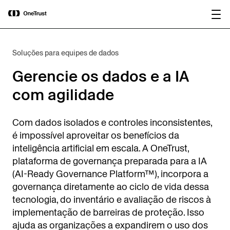
main
OneTrust nomeada “Visionária” no
content
Baixar relatório
Magic Quadrant™ 2026 da Gartner®
para plataformas de governança de IA.
Soluções para equipes de dados
Gerencie os dados e a IA
com agilidade
Com dados isolados e controles inconsistentes,
é impossível aproveitar os benefícios da
inteligência artificial em escala. A OneTrust,
plataforma de governança preparada para a IA
(AI-Ready Governance Platform™), incorpora a
governança diretamente ao ciclo de vida dessa
tecnologia, do inventário e avaliação de riscos à
implementação de barreiras de proteção. Isso
ajuda as organizações a expandirem o uso dos