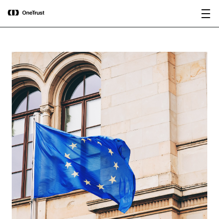
main
OneTrust nominata “Visionaria” nel
Scarica il
content
Magic Quadrant™ 2026 di Gartner®
rapporto
per le piattaforme di governance
dell’IA.