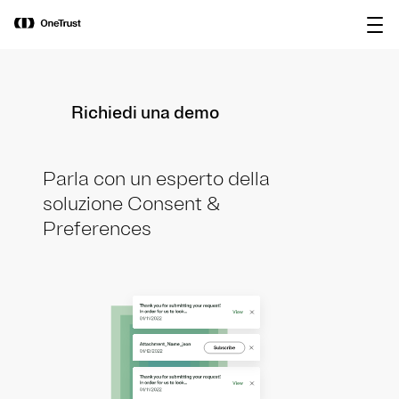
main
OneTrust nominata “Visionaria” nel
Scarica il
content
Magic Quadrant™ 2026 di Gartner®
rapporto
per le piattaforme di governance
dell’IA.
Richiedi una demo
Parla con un esperto della
soluzione Consent &
Preferences