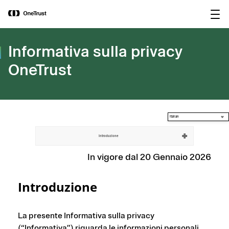
main
OneTrust nominata “Visionaria” nel
Scarica il
content
Magic Quadrant™ 2026 di Gartner®
rapporto
per le piattaforme di governance
dell’IA.
Informativa sulla privacy
OneTrust
Italian
Introduzione
In vigore dal 20 Gennaio 2026
Introduzione
La presente Informativa sulla privacy
(“Informativa”) riguarda le informazioni personali