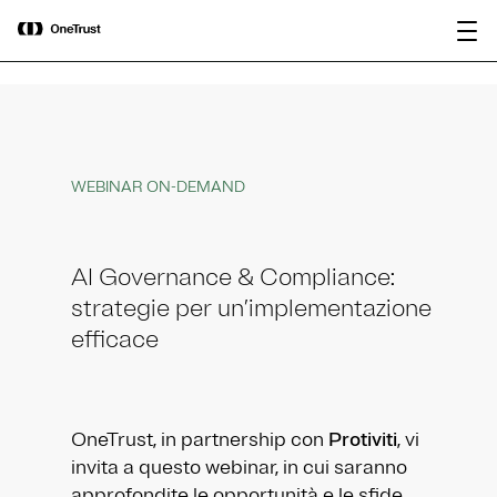
main
OneTrust nominata “Visionaria” nel
Scarica il
content
Magic Quadrant™ 2026 di Gartner®
rapporto
per le piattaforme di governance
dell’IA.
WEBINAR ON-DEMAND
AI Governance & Compliance:
strategie per un’implementazione
efficace
OneTrust, in partnership con
Protiviti
, vi
invita a questo webinar, in cui saranno
approfondite le opportunità e le sfide